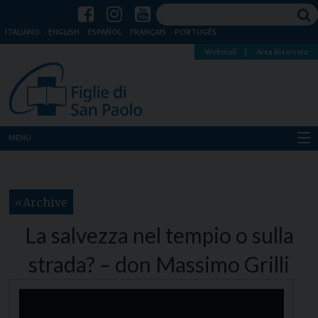
ITALIANO
ENGLISH
ESPAÑOL
FRANÇAIS
PORTUGÊS
Webmail
|
Area Riservata
MENU
Chi siamo
Archive
Dove siamo
La salvezza nel tempio o sulla
Notizie
strada? – don Massimo Grilli
Risorse
Media