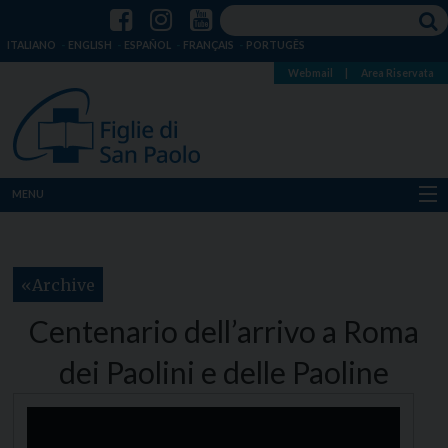
ITALIANO
ENGLISH
ESPAÑOL
FRANÇAIS
PORTUGÊS
Webmail
|
Area Riservata
MENU
Chi siamo
Archive
Dove siamo
Centenario dell’arrivo a Roma
Notizie
dei Paolini e delle Paoline
Risorse
Media