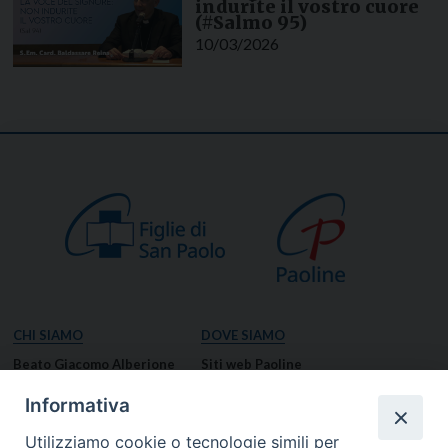
indurite il vostro cuore
(#Salmo 95)
10/03/2026
CHI SIAMO
DOVE SIAMO
Beato Giacomo Alberione
Siti web Paoline
Venerabile Tecla Merlo
NOTIZIE
Informativa
Spiritualità Paolina
Notizie di vita paolina
Utilizziamo cookie o tecnologie simili per