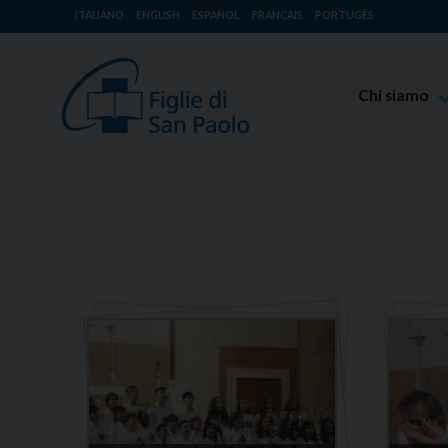
ITALIANO
ENGLISH
ESPAÑOL
FRANÇAIS
PORTUGÊS
Chi siamo
Beato Giaco
Venerabile T
Spiritualità 
Missione Pao
Luoghi delle 
Governo Gen
Famiglia Pao