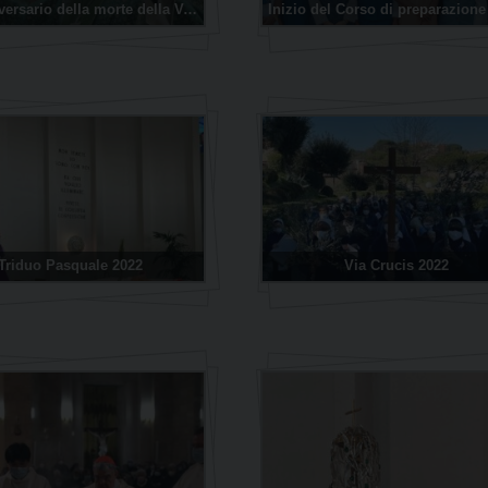
Narzole
59° Anniversario della morte della Venerabile sr Tecla Merlo
San Lorenzo di Fossano
Susa
Triduo Pasquale 2022
Via Crucis 2022