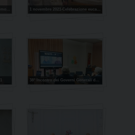
Reliquia insigne del Beato Giacomo Alberione
1 novembre 2021-Celebrazione eucaristica e accoglienza dell’urna del Beato Giacomo Alberione
21
38° Incontro dei Governi Generali della Famiglia Paolina