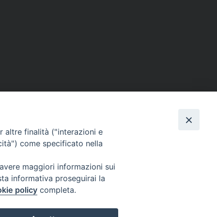
SE
MEDIA
I NOSTRI CONTATTI
altre finalità ("interazioni e
ere
Foto
Contatti
cità") come specificato nella
enti
Video
 avere maggiori informazioni sui
tino – PaolineOnline
sta informativa proseguirai la
kie policy
completa.