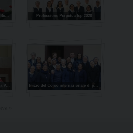
Pellegrinaggio della reliquia del Beato Timoteo Giaccardo
Professione Perpetua fsp 2020
56° Anniversario della morte della Venerabile sr Tecla Merlo
Inizio del Corso internazionale di preparazione alla Professione Perpetua 2020
iva »