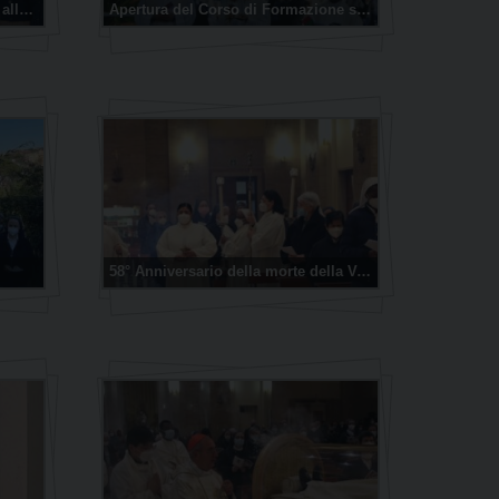
Inizio del Corso di preparazione alla Professione Perpetua 2022-2023
Apertura del Corso di Formazione sul Carisma della Famiglia Paolina 2022
58° Anniversario della morte della Venerabile sr Tecla Merlo