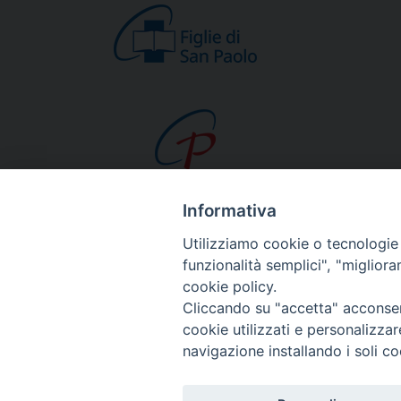
Informativa
CHI SIAMO
Utilizziamo cookie o tecnologie s
Beato Giacomo Alb
funzionalità semplici", "miglior
cookie policy.
Venerabile Tecla M
Cliccando su "accetta" acconsent
Spiritualità Paolina
cookie utilizzati e personalizza
Missione Paolina
navigazione installando i soli co
Luoghi delle Origin
Governo Generale