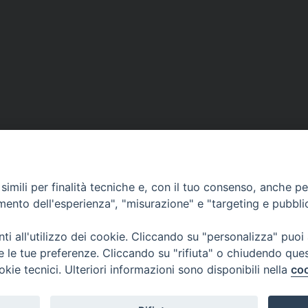
DOVE SIAMO
NOTIZIE
RISOR
imili per finalità tecniche e, con il tuo consenso, anche per 
erione
Siti web Paoline
Notizie di vita paolina
Preghi
amento dell'esperienza", "misurazione" e "targeting e pubbli
erlo
Notizie dal governo generale
Docum
i all'utilizzo dei cookie. Cliccando su "personalizza" puoi
Notizie in breve
Bollet
re le tue preferenze. Cliccando su "rifiuta" o chiudendo que
okie tecnici. Ulteriori informazioni sono disponibili nella
coo
i