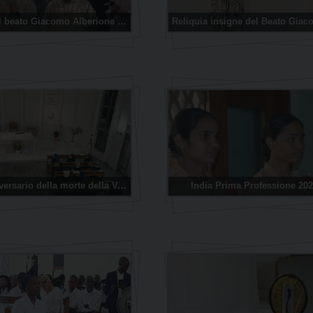
Festa del beato Giacomo Alberione 2021
57° Anniversario della morte della Venerabile sr Tecla Merlo
India Prima Professione 20