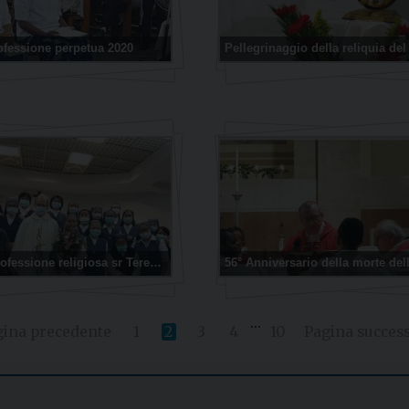
ofessione perpetua 2020
Prima professione religiosa sr Teresa (Thi Hoan) Tran
...
gina precedente
1
2
3
4
10
Pagina success