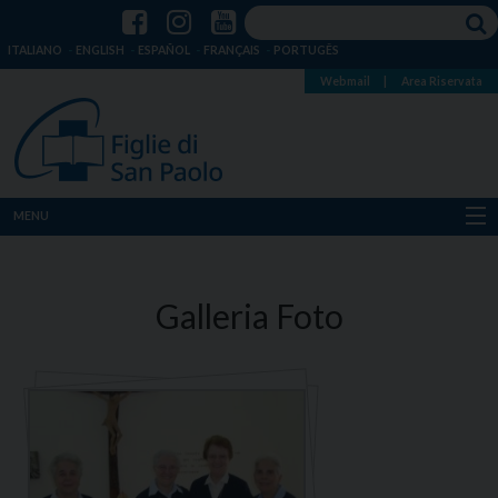
ITALIANO
ENGLISH
ESPAÑOL
FRANÇAIS
PORTUGÊS
Webmail
|
Area Riservata
MENU
Chi siamo
Dove siamo
Notizie
Risorse
Media