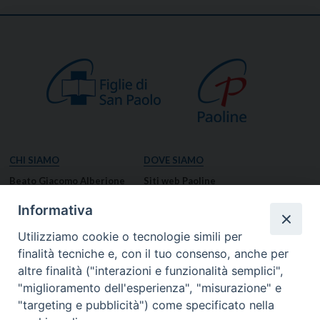
CHI SIAMO
DOVE SIAMO
Beato Giacomo Alberione
Siti web Paoline
Venerabile Tecla Merlo
NOTIZIE
Informativa
Spiritualità Paolina
Notizie di vita paolina
Utilizziamo cookie o tecnologie simili per
Missione Paolina
Notizie dal governo generale
finalità tecniche e, con il tuo consenso, anche per
Luoghi delle Origini
Notizie in breve
altre finalità ("interazioni e funzionalità semplici",
Governo Generale
RISORSE
"miglioramento dell'esperienza", "misurazione" e
"targeting e pubblicità") come specificato nella
Famiglia Paolina
Preghiere