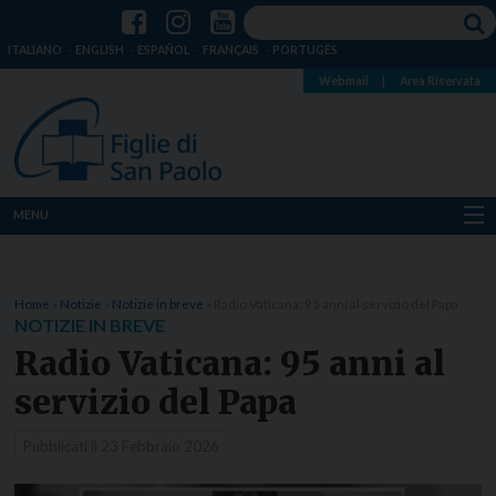
ITALIANO
ENGLISH
ESPAÑOL
FRANÇAIS
PORTUGÊS
Webmail
|
Area Riservata
MENU
Chi siamo
Home
»
Notizie
»
Notizie in breve
»
Radio Vaticana: 95 anni al servizio del Papa
Dove siamo
NOTIZIE IN BREVE
Radio Vaticana: 95 anni al
Notizie
servizio del Papa
Risorse
Pubblicati il
23 Febbraio 2026
Media