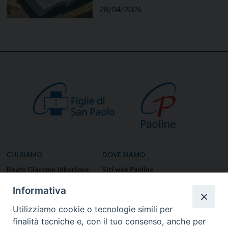
28/04/2026
CHI SIAMO
DOVE SIAMO
Beato Giacomo Alberione
Siti web Paoline
Venerabile Tecla Merlo
NOTIZIE
Informativa
Spiritualità Paolina
Notizie di vita paolina
Utilizziamo cookie o tecnologie simili per
Missione Paolina
Notizie dal governo generale
finalità tecniche e, con il tuo consenso, anche per