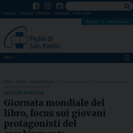
ITALIANO
ENGLISH
ESPAÑOL
FRANÇAIS
PORTUGÊS
Webmail
|
Area Riservata
MENU
Chi siamo
Home
»
Notizie
»
Notizie in breve
»
Giornata mondiale del libro, focus sui giovani
Dove siamo
protagonisti del cambiamento
NOTIZIE IN BREVE
Notizie
Giornata mondiale del
libro, focus sui giovani
Risorse
protagonisti del
Media