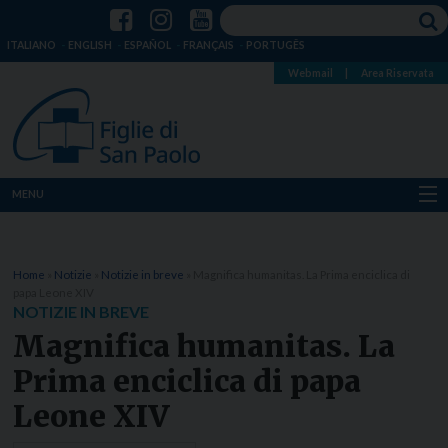
ITALIANO
ENGLISH
ESPAÑOL
FRANÇAIS
PORTUGÊS
Webmail
|
Area Riservata
MENU
Chi siamo
Home
»
Notizie
»
Notizie in breve
»
Magnifica humanitas. La Prima enciclica di
Dove siamo
papa Leone XIV
NOTIZIE IN BREVE
Notizie
Magnifica humanitas. La
Prima enciclica di papa
Risorse
Leone XIV
Media