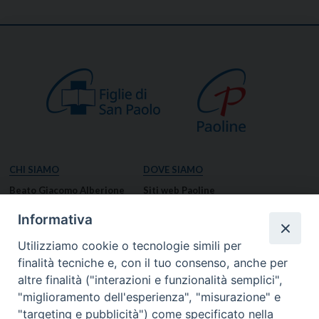
CHI SIAMO
DOVE SIAMO
Beato Giacomo Alberione
Siti web Paoline
Venerabile Tecla Merlo
NOTIZIE
Informativa
Spiritualità Paolina
Notizie di vita paolina
Utilizziamo cookie o tecnologie simili per
Missione Paolina
Notizie dal governo generale
finalità tecniche e, con il tuo consenso, anche per
Luoghi delle Origini
Notizie in breve
altre finalità ("interazioni e funzionalità semplici",
Governo Generale
RISORSE
"miglioramento dell'esperienza", "misurazione" e
"targeting e pubblicità") come specificato nella
Famiglia Paolina
Preghiere