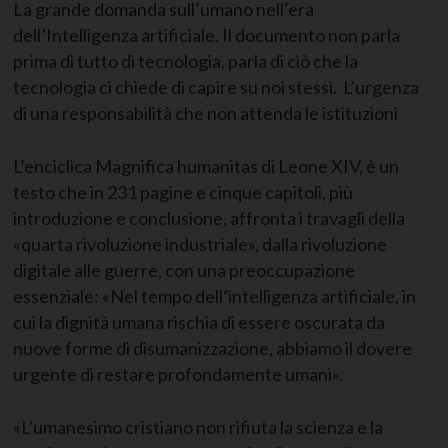
La grande domanda sull’umano nell’era
dell’Intelligenza artificiale. Il documento non parla
prima di tutto di tecnologia, parla di ciò che la
tecnologia ci chiede di capire su noi stessi. L’urgenza
di una responsabilità che non attenda le istituzioni
L’enciclica Magnifica humanitas di Leone XIV, è un
testo che in 231 pagine e cinque capitoli, più
introduzione e conclusione, affronta i travagli della
«quarta rivoluzione industriale», dalla rivoluzione
digitale alle guerre, con una preoccupazione
essenziale: «Nel tempo dell’intelligenza artificiale, in
cui la dignità umana rischia di essere oscurata da
nuove forme di disumanizzazione, abbiamo il dovere
urgente di restare profondamente umani».
«L’umanesimo cristiano non rifiuta la scienza e la