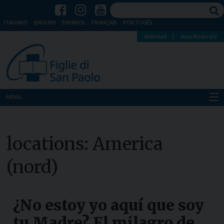
ITALIANO
ENGLISH
ESPAÑOL
FRANÇAIS
PORTUGÊS
Webmail
|
Area Riservata
MENU
Chi siamo
locations:
America
Dove siamo
(nord)
Notizie
Risorse
¿No estoy yo aquí que soy
Media
tu Madre? El milagro de