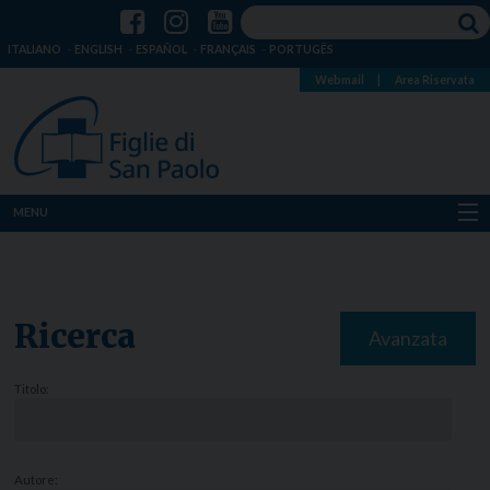
ITALIANO
ENGLISH
ESPAÑOL
FRANÇAIS
PORTUGÊS
Webmail
|
Area Riservata
MENU
Chi siamo
Dove siamo
Ricerca
Avanzata
Notizie
Titolo:
Risorse
Media
Autore: