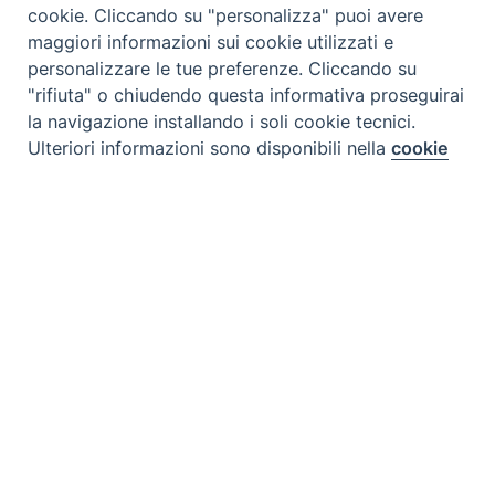
cookie. Cliccando su "personalizza" puoi avere
maggiori informazioni sui cookie utilizzati e
personalizzare le tue preferenze. Cliccando su
"rifiuta" o chiudendo questa informativa proseguirai
la navigazione installando i soli cookie tecnici.
Preferenze Cookie
Tipo prodotto editoriale:
book
Ulteriori informazioni sono disponibili nella
cookie
policy
completa.
Titolo italiano:
San Pellegrino Laziosi. Biografia,
novena e preghiere
Personalizza
Titolo originale:
San Peregrino Laziosi. Biografía,
Novena y Oraciones
Rifiuta
Autori:
María del Socorro Pérez Pérez, fsp
Accetta
Nazione:
Messico
[Store online]
Lingua:
Español
Editore:
Paulinas - Mexico