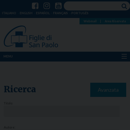
ITALIANO
ENGLISH
ESPAÑOL
FRANÇAIS
PORTUGÊS
Webmail
|
Area Riservata
MENU
Chi siamo
Dove siamo
Ricerca
Avanzata
Notizie
Titolo:
Risorse
Media
Autore: