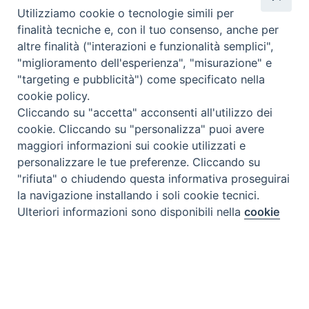
Utilizziamo cookie o tecnologie simili per
finalità tecniche e, con il tuo consenso, anche per
altre finalità ("interazioni e funzionalità semplici",
"miglioramento dell'esperienza", "misurazione" e
"targeting e pubblicità") come specificato nella
cookie policy.
Cliccando su "accetta" acconsenti all'utilizzo dei
cookie. Cliccando su "personalizza" puoi avere
maggiori informazioni sui cookie utilizzati e
Tipo prodotto editoriale:
book
personalizzare le tue preferenze. Cliccando su
"rifiuta" o chiudendo questa informativa proseguirai
Titolo italiano:
Sacri Cuori di Gesù e Maria.
la navigazione installando i soli cookie tecnici.
Devozione e preghiere ai Sacri Cuori
Preferenze Cookie
Ulteriori informazioni sono disponibili nella
cookie
Titolo originale:
Sagrados Corazones de Jesús y de
policy
completa.
María. Devoción y Oraciones a los Sagrados
Corazones
Personalizza
Autori:
Argelia Chi Bracamontes, fsp
Rifiuta