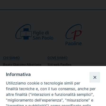
CHI SIAMO
DOVE SIAMO
Beato Giacomo Alberione
Siti web Paoline
Venerabile Tecla Merlo
NOTIZIE
Informativa
Spiritualità Paolina
Notizie di vita paolina
Utilizziamo cookie o tecnologie simili per
Missione Paolina
Notizie dal governo generale
finalità tecniche e, con il tuo consenso, anche per
Luoghi delle Origini
Notizie in breve
altre finalità ("interazioni e funzionalità semplici",
Governo Generale
RISORSE
"miglioramento dell'esperienza", "misurazione" e
"targeting e pubblicità") come specificato nella
Famiglia Paolina
Preghiere