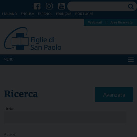
ITALIANO
ENGLISH
ESPAÑOL
FRANÇAIS
PORTUGÊS
Webmail
|
Area Riservata
MENU
Chi siamo
Dove siamo
Ricerca
Avanzata
Notizie
Titolo:
Risorse
Media
Autore: