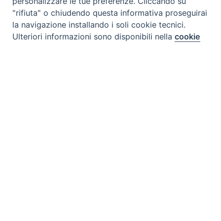
personalizzare le tue preferenze. Cliccando su
"rifiuta" o chiudendo questa informativa proseguirai
la navigazione installando i soli cookie tecnici.
Preferenze Cookie
Ulteriori informazioni sono disponibili nella
cookie
policy
completa.
Personalizza
Tipo prodotto editoriale:
book
Titolo italiano:
Storia dei 50 anni della diocesi di
Rifiuta
Korhogo in Costa d'Avorio 1971-2021
Autori:
Ferdinand Tiona O.
Accetta
Nazione:
Costa d'Avorio
[Store online]
Lingua:
Français
Editore:
Paulines- Costa d’Avorio
Materia:
Theology