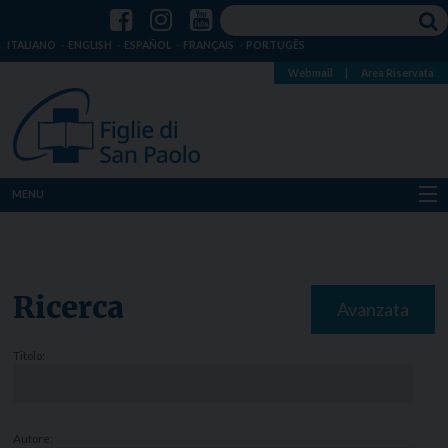
ITALIANO
ENGLISH
ESPAÑOL
FRANÇAIS
PORTUGÊS
Webmail
|
Area Riservata
MENU
Chi siamo
Dove siamo
Ricerca
Avanzata
Notizie
Titolo:
Risorse
Media
Autore: