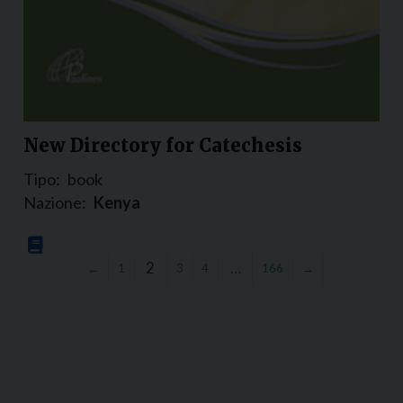
New Directory for Catechesis
Tipo:
book
Nazione:
Kenya
2
…
←
1
3
4
166
→