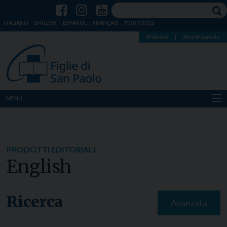
ITALIANO
ENGLISH
ESPAÑOL
FRANÇAIS
PORTUGÊS
Webmail
|
Area Riservata
MENU
Chi siamo
Dove siamo
PRODOTTI EDITORIALI
English
Notizie
Risorse
Ricerca
Avanzata
Media