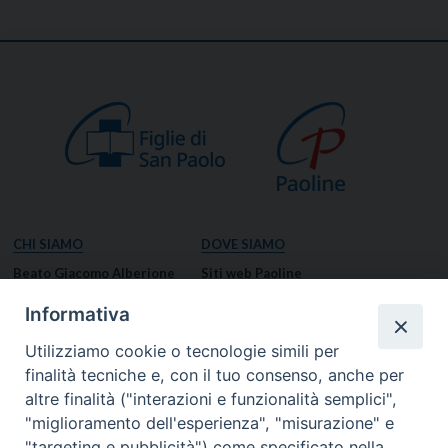
CHI SIAMO
DOVE SIAMO
Beato Giacomo Alberione
Siti web Paoline
Venerabile Tecla Merlo
NOTIZIE
Informativa
Spiritualità Paolina
Notizie di vita paolina
Utilizziamo cookie o tecnologie simili per
Missione Paolina
Notizie dal governo generale
finalità tecniche e, con il tuo consenso, anche per
Luoghi delle Origini
Notizie in breve
altre finalità ("interazioni e funzionalità semplici",
Governo Generale
RISORSE
"miglioramento dell'esperienza", "misurazione" e
"targeting e pubblicità") come specificato nella
Famiglia Paolina
Preghiere