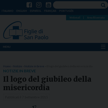
ITALIANO
ENGLISH
ESPAÑOL
FRANÇAIS
PORTUGÊS
Webmail
|
Area Riservata
MENU
Chi siamo
Home
»
Notizie
»
Notizie in breve
»
Il logo del giubileo della misericordia
Dove siamo
NOTIZIE IN BREVE
Il logo del giubileo della
Notizie
misericordia
Risorse
Pubblicati il
7 Settembre 2015
Media