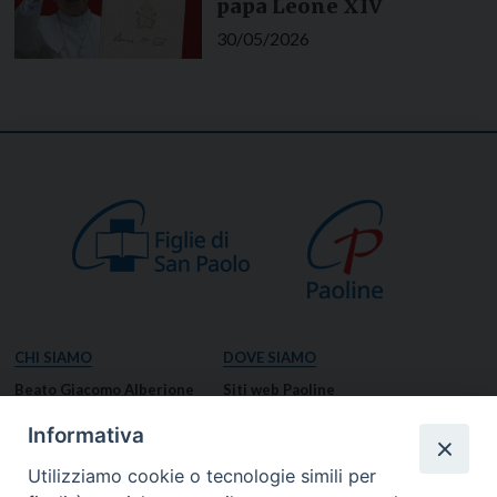
papa Leone XIV
30/05/2026
CHI SIAMO
DOVE SIAMO
Beato Giacomo Alberione
Siti web Paoline
Venerabile Tecla Merlo
NOTIZIE
Informativa
Spiritualità Paolina
Notizie di vita paolina
Utilizziamo cookie o tecnologie simili per
Missione Paolina
Notizie dal governo generale