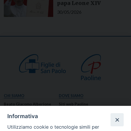
papa Leone XIV
30/05/2026
CHI SIAMO
DOVE SIAMO
Beato Giacomo Alberione
Siti web Paoline
Venerabile Tecla Merlo
NOTIZIE
Informativa
Spiritualità Paolina
Notizie di vita paolina
Utilizziamo cookie o tecnologie simili per
Missione Paolina
Notizie dal governo generale