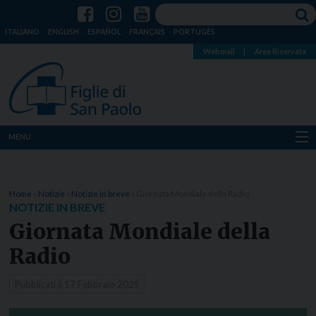
ITALIANO
ENGLISH
ESPAÑOL
FRANÇAIS
PORTUGÊS
Webmail
|
Area Riservata
MENU
Chi siamo
Home
»
Notizie
»
Notizie in breve
»
Giornata Mondiale della Radio
Dove siamo
NOTIZIE IN BREVE
Giornata Mondiale della
Notizie
Radio
Risorse
Pubblicati il
17 Febbraio 2025
Media