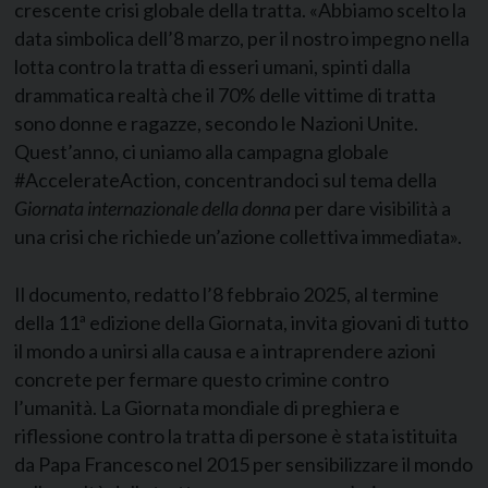
crescente crisi globale della tratta. «Abbiamo scelto la
data simbolica dell’8 marzo, per il nostro impegno nella
lotta contro la tratta di esseri umani, spinti dalla
drammatica realtà che il 70% delle vittime di tratta
sono donne e ragazze, secondo le Nazioni Unite.
Quest’anno, ci uniamo alla campagna globale
#AccelerateAction, concentrandoci sul tema della
Giornata internazionale della donna
per dare visibilità a
una crisi che richiede un’azione collettiva immediata».
Il documento, redatto l’8 febbraio 2025, al termine
della 11ª edizione della Giornata, invita giovani di tutto
il mondo a unirsi alla causa e a intraprendere azioni
concrete per fermare questo crimine contro
l’umanità. La Giornata mondiale di preghiera e
riflessione contro la tratta di persone è stata istituita
da Papa Francesco nel 2015 per sensibilizzare il mondo