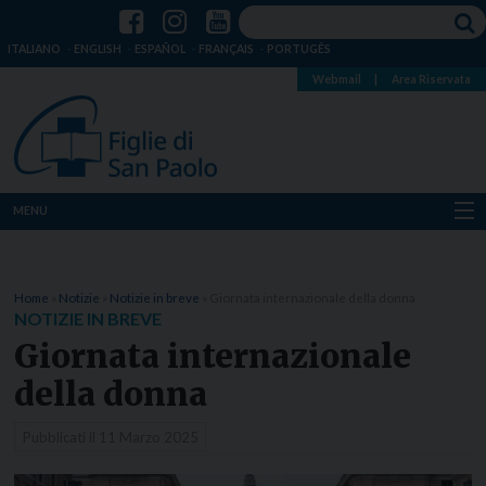
ITALIANO
ENGLISH
ESPAÑOL
FRANÇAIS
PORTUGÊS
Webmail
|
Area Riservata
MENU
Chi siamo
Home
»
Notizie
»
Notizie in breve
»
Giornata internazionale della donna
Dove siamo
NOTIZIE IN BREVE
Giornata internazionale
Notizie
della donna
Risorse
Pubblicati il
11 Marzo 2025
Media