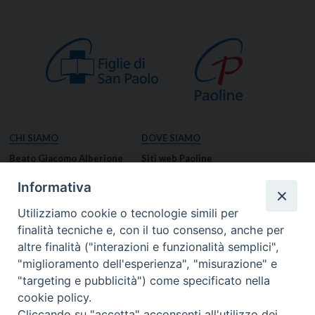
CHI SIAMO
DOVE SIAMO
Beato Giacomo Alberione
Siti web Paoline
Venerabile Tecla Merlo
NOTIZIE
Informativa
Spiritualità Paolina
Notizie di vita paolina
Utilizziamo cookie o tecnologie simili per
Missione Paolina
Notizie dal governo generale
finalità tecniche e, con il tuo consenso, anche per
Luoghi delle Origini
Notizie in breve
altre finalità ("interazioni e funzionalità semplici",
Governo Generale
RISORSE
"miglioramento dell'esperienza", "misurazione" e
"targeting e pubblicità") come specificato nella
Famiglia Paolina
Preghiere
cookie policy.
Documenti
Cliccando su "accetta" acconsenti all'utilizzo dei