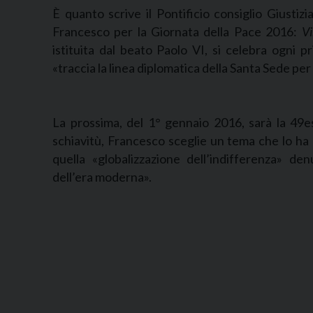
È quanto scrive il Pontificio consiglio Giusti
Francesco per la Giornata della Pace 2016:
Vi
istituita dal beato Paolo VI, si celebra ogni p
«traccia la linea diplomatica della Santa Sede per 
La prossima, del 1° gennaio 2016, sarà la 49e
schiavitù, Francesco sceglie un tema che lo ha 
quella «globalizzazione dell’indifferenza» de
dell’era moderna».