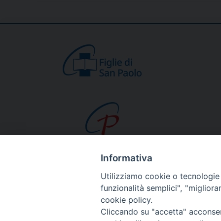
Informativa
CHI SIAMO
Utilizziamo cookie o tecnologie s
Beato Giacomo Alb
funzionalità semplici", "miglior
cookie policy.
Venerabile Tecla M
Cliccando su "accetta" acconsent
Spiritualità Paolina