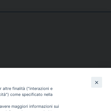
SE
MEDIA
I NOSTRI CONTATTI
altre finalità ("interazioni e
ere
Foto
Contatti
cità") come specificato nella
enti
Video
 avere maggiori informazioni sui
tino – PaolineOnline