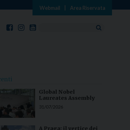
Webmail
|
Area Riservata
centi
Global Nobel
Laureates Assembly
31/07/2026
A Praga: il vertice dei