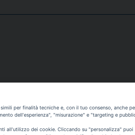
DOVE SIAMO
NOTIZIE
RISOR
imili per finalità tecniche e, con il tuo consenso, anche per 
erione
Siti web Paoline
Notizie di vita paolina
Preghi
amento dell'esperienza", "misurazione" e "targeting e pubbli
erlo
Notizie dal governo generale
Docum
i all'utilizzo dei cookie. Cliccando su "personalizza" puoi
Notizie in breve
Bollet