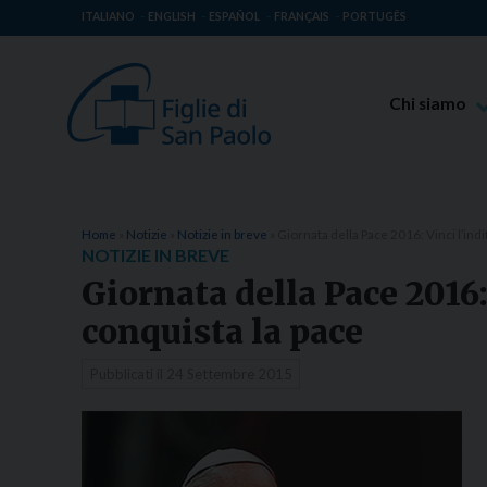
ITALIANO
ENGLISH
ESPAÑOL
FRANÇAIS
PORTUGÊS
Chi siamo
Beato Giaco
Venerabile T
Spiritualità 
Home
»
Notizie
»
Notizie in breve
»
Giornata della Pace 2016: Vinci l’ind
NOTIZIE IN BREVE
Missione Pao
Giornata della Pace 2016:
Luoghi delle 
conquista la pace
Governo Gen
Pubblicati il
24 Settembre 2015
Famiglia Pao