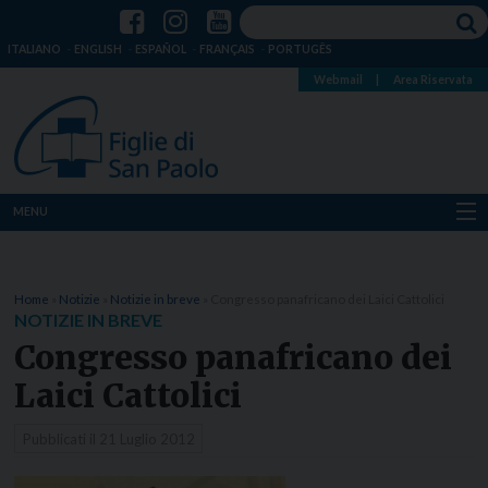
ITALIANO
ENGLISH
ESPAÑOL
FRANÇAIS
PORTUGÊS
Webmail
|
Area Riservata
MENU
Chi siamo
Home
»
Notizie
»
Notizie in breve
»
Congresso panafricano dei Laici Cattolici
Dove siamo
NOTIZIE IN BREVE
Congresso panafricano dei
Notizie
Laici Cattolici
Risorse
Pubblicati il
21 Luglio 2012
Media