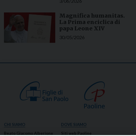
3/06/2026
Magnifica humanitas.
La Prima enciclica di
papa Leone XIV
30/05/2026
CHI SIAMO
DOVE SIAMO
Beato Giacomo Alberione
Siti web Paoline