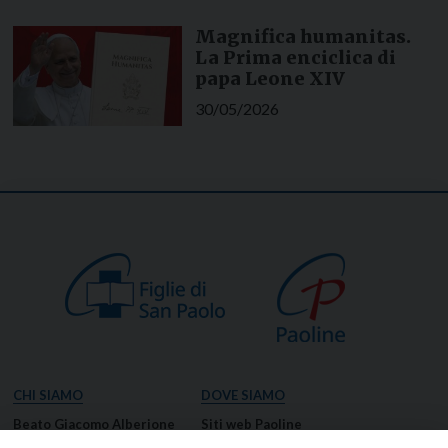
Magnifica humanitas.
La Prima enciclica di
papa Leone XIV
30/05/2026
CHI SIAMO
DOVE SIAMO
Beato Giacomo Alberione
Siti web Paoline