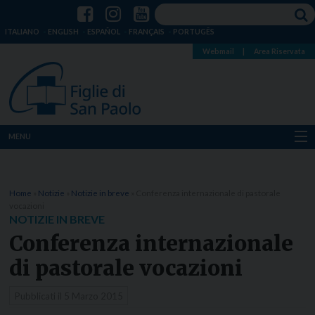
ITALIANO
ENGLISH
ESPAÑOL
FRANÇAIS
PORTUGÊS
Webmail
|
Area Riservata
MENU
Chi siamo
Home
»
Notizie
»
Notizie in breve
»
Conferenza internazionale di pastorale
Dove siamo
vocazioni
NOTIZIE IN BREVE
Notizie
Conferenza internazionale
di pastorale vocazioni
Risorse
Pubblicati il
5 Marzo 2015
Media