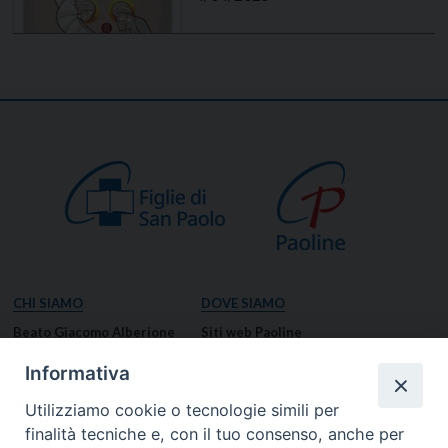
CHI SIAMO
DOVE SIAMO
Beato Giacomo Alberione
Siti web Paoline
Venerabile Tecla Merlo
NOTIZIE
Informativa
Spiritualità Paolina
Notizie di vita paolina
Utilizziamo cookie o tecnologie simili per
Missione Paolina
Notizie dal governo generale
finalità tecniche e, con il tuo consenso, anche per
Luoghi delle Origini
Notizie in breve