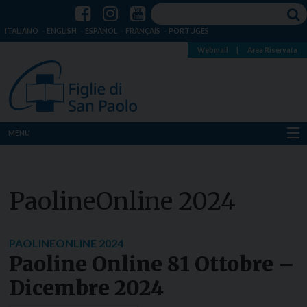
ITALIANO
ENGLISH
ESPAÑOL
FRANÇAIS
PORTUGÊS
Webmail
|
Area Riservata
MENU
Chi siamo
PaolineOnline 2024
Dove siamo
Notizie
PAOLINEONLINE 2024
Paoline Online 81 Ottobre –
Risorse
Dicembre 2024
Media