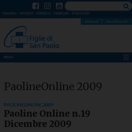
ITALIANO
ENGLISH
ESPAÑOL
FRANÇAIS
PORTUGÊS
Webmail
|
Area Riservata
MENU
Chi siamo
PaolineOnline 2009
Dove siamo
Notizie
PAOLINEONLINE 2009
Paoline Online n.19
Risorse
Dicembre 2009
Media