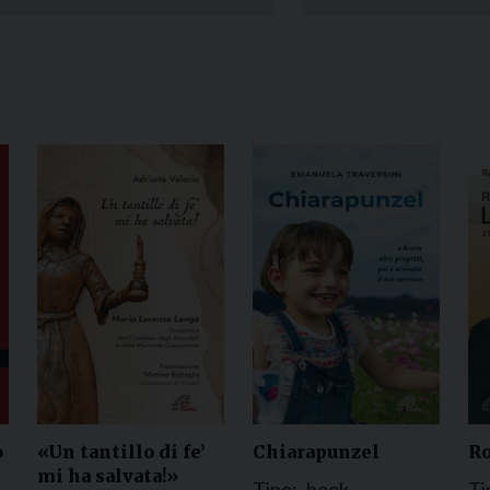
Narzole
San Lorenzo di Fossano
Susa
o
«Un tantillo di fe’
Chiarapunzel
Ro
mi ha salvata!»
Tipo:
book
Ti