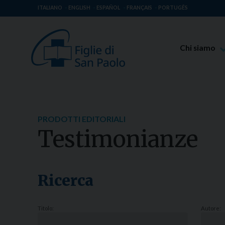
ITALIANO
ENGLISH
ESPAÑOL
FRANÇAIS
PORTUGÊS
Chi siamo
Beato Giaco
Venerabile T
Spiritualità 
PRODOTTI EDITORIALI
Missione Pao
Testimonianze
Luoghi delle 
Governo Gen
Famiglia Pao
Ricerca
Titolo:
Autore: