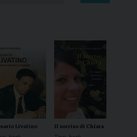
sario Livatino
Il sorriso di Chiara
po:
book
Tipo:
book