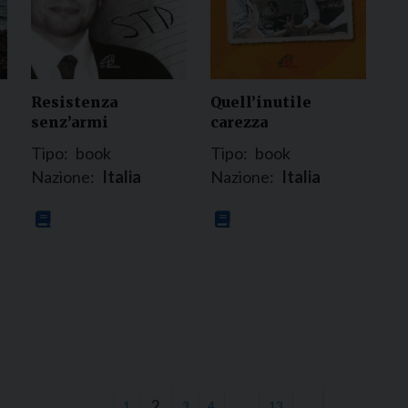
Resistenza
Quell’inutile
senz’armi
carezza
Tipo:
book
Tipo:
book
Nazione:
Italia
Nazione:
Italia
2
…
←
1
3
4
13
→