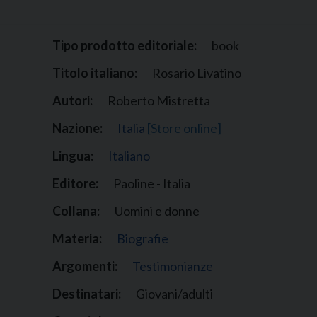
Narzole
San Lorenzo di Fossano
Tipo prodotto editoriale:
book
Susa
Titolo italiano:
Rosario Livatino
Autori:
Roberto Mistretta
Nazione:
Italia
[Store online]
Lingua:
Italiano
Editore:
Paoline - Italia
Collana:
Uomini e donne
Materia:
Biografie
Argomenti:
Testimonianze
Destinatari:
Giovani/adulti