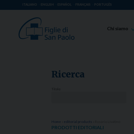
ITALIANO
ENGLISH
ESPAÑOL
FRANÇAIS
PORTUGÊS
Chi siamo
Beato Giaco
Venerabile T
Spiritualità 
Ricerca
Missione Pao
Luoghi delle 
Titolo:
Governo Gen
Famiglia Pao
Home
»
editorial products
»
Rosario Livatino
PRODOTTI EDITORIALI