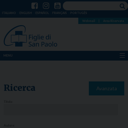
ITALIANO
ENGLISH
ESPAÑOL
FRANÇAIS
PORTUGÊS
Webmail
|
Area Riservata
MENU
Chi siamo
Dove siamo
Ricerca
Avanzata
Notizie
Titolo:
Risorse
Media
Autore: