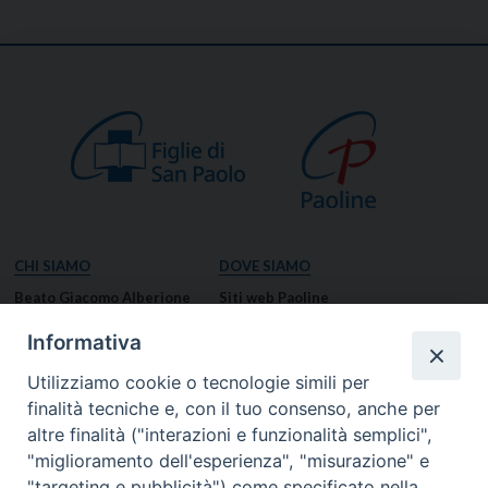
CHI SIAMO
DOVE SIAMO
Beato Giacomo Alberione
Siti web Paoline
Venerabile Tecla Merlo
NOTIZIE
Informativa
Spiritualità Paolina
Notizie di vita paolina
Utilizziamo cookie o tecnologie simili per
Missione Paolina
Notizie dal governo generale
finalità tecniche e, con il tuo consenso, anche per
Luoghi delle Origini
Notizie in breve
altre finalità ("interazioni e funzionalità semplici",
Governo Generale
RISORSE
"miglioramento dell'esperienza", "misurazione" e
"targeting e pubblicità") come specificato nella
Famiglia Paolina
Preghiere