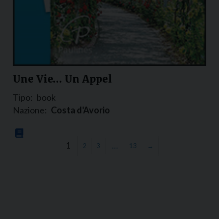
Une Vie… Un Appel
Tipo:
book
Nazione:
Costa d'Avorio
1
…
2
3
13
→