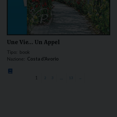
Une Vie… Un Appel
Tipo:
book
Nazione:
Costa d'Avorio
1
…
2
3
13
→