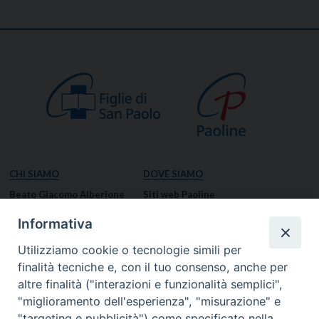
CHI SIAMO
DOVE SIAMO
Beato Giacomo Alberione
Siti web Paoline
Venerabile Tecla Merlo
NOTIZIE
Informativa
Spiritualità Paolina
Notizie di vita paolina
Utilizziamo cookie o tecnologie simili per
Missione Paolina
Notizie dal governo generale
finalità tecniche e, con il tuo consenso, anche per
Luoghi delle Origini
Notizie in breve
altre finalità ("interazioni e funzionalità semplici",
Governo Generale
RISORSE
"miglioramento dell'esperienza", "misurazione" e
"targeting e pubblicità") come specificato nella
Famiglia Paolina
Preghiere