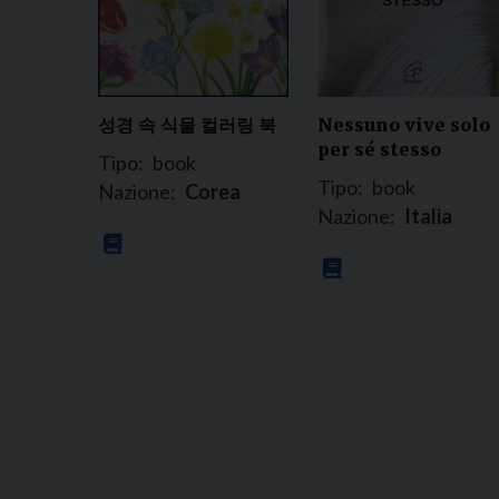
성경 속 식물 컬러링 북
Nessuno vive solo
per sé stesso
Tipo:
book
Tipo:
book
Nazione:
Corea
Nazione:
Italia