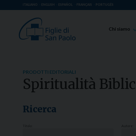
ITALIANO
ENGLISH
ESPAÑOL
FRANÇAIS
PORTUGÊS
Chi siamo
Beato Giaco
Venerabile T
Spiritualità 
PRODOTTI EDITORIALI
Missione Pao
Spiritualità Bibli
Luoghi delle 
Governo Gen
Famiglia Pao
Ricerca
Titolo:
Autore: