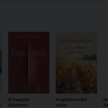
Narzole
San Lorenzo di Fossano
Susa
Il Vangelo
L’equilibrio del
In
s
disatteso
solco
An