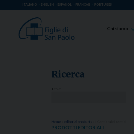
ITALIANO
ENGLISH
ESPAÑOL
FRANÇAIS
PORTUGÊS
Chi siamo
Beato Giaco
Venerabile T
Spiritualità 
Ricerca
Missione Pao
Luoghi delle 
Titolo:
Governo Gen
Famiglia Pao
Home
»
editorial products
»
Il Cantico dei cantici
PRODOTTI EDITORIALI