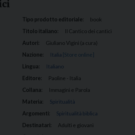
ici
Narzole
San Lorenzo di Fossano
Tipo prodotto editoriale:
book
Susa
Titolo italiano:
Il Cantico dei cantici
Autori:
Giuliano Vigini (a cura)
Nazione:
Italia
[Store online]
Lingua:
Italiano
Editore:
Paoline - Italia
Collana:
Immagini e Parola
Materia:
Spiritualità
Argomenti:
Spiritualità biblica
Destinatari:
Adulti e giovani