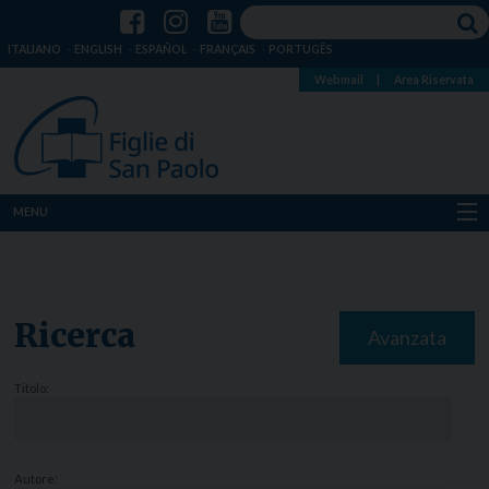
ITALIANO
ENGLISH
ESPAÑOL
FRANÇAIS
PORTUGÊS
Webmail
|
Area Riservata
MENU
Chi siamo
Dove siamo
Ricerca
Avanzata
Notizie
Titolo:
Risorse
Media
Autore: