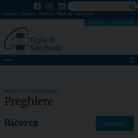
ITALIANO
ENGLISH
ESPAÑOL
FRANÇAIS
PORTUGÊS
Webmail
|
Area Riservata
MENU
Chi siamo
Dove siamo
PRODOTTI EDITORIALI
Preghiere
Notizie
Risorse
Ricerca
Avanzata
Media