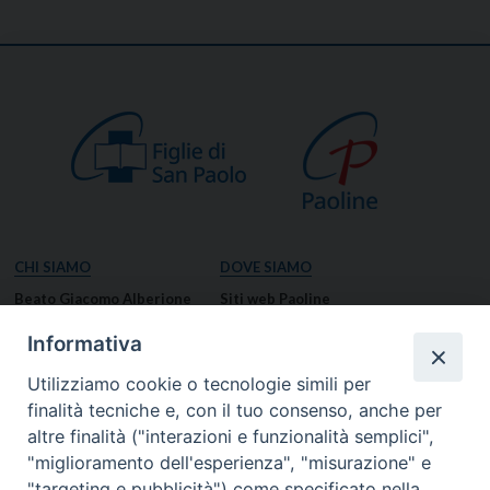
CHI SIAMO
DOVE SIAMO
Beato Giacomo Alberione
Siti web Paoline
Venerabile Tecla Merlo
NOTIZIE
Informativa
Spiritualità Paolina
Notizie di vita paolina
Utilizziamo cookie o tecnologie simili per
Missione Paolina
Notizie dal governo generale
finalità tecniche e, con il tuo consenso, anche per
Luoghi delle Origini
Notizie in breve
altre finalità ("interazioni e funzionalità semplici",
Governo Generale
RISORSE
"miglioramento dell'esperienza", "misurazione" e
"targeting e pubblicità") come specificato nella
Famiglia Paolina
Preghiere