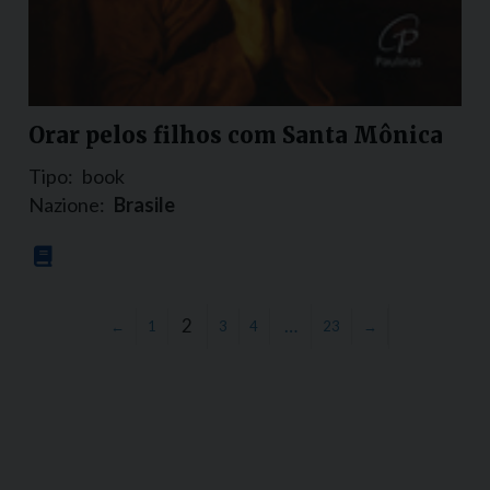
Orar pelos filhos com Santa Mônica
Tipo:
book
Nazione:
Brasile
2
…
←
1
3
4
23
→