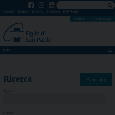
ITALIANO
ENGLISH
ESPAÑOL
FRANÇAIS
PORTUGÊS
Webmail
|
Area Riservata
MENU
Chi siamo
Dove siamo
Ricerca
Avanzata
Notizie
Titolo:
Risorse
Media
Autore: