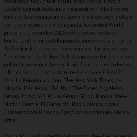
confronto ha riuniti direttori,
editor in chief
e
ceo
, di
testate giornalistiche internazionali per riflettere sul
ruolo della comunicazione, sempre più spesso ridotta a
terreno di scontro e propaganda. Secondo il World
press freedom index 2025 di Reporters without
borders, oltre metà della popolazione mondiale – circa
4,25 miliardi di persone – vive in paesi classificati come
“zone rosse” per la libertà di stampa, con forti pressioni
politiche, economiche e militari. Contro questa deriva,
a Roma si sono confrontate testate come Il Sole 24
Ore, La Repubblica, Cnn, The New York Times, Le
Monde, Fox News, Cbs, Bbc, The Times, Sky News
Group, Folha de S. Paulo, Grupo Globo, Rappler News,
Nation Centre, El Comercio, Rpp Noticias, oltre a
L’Osservatore Romano, Quotidiano nazionale, Ansa e
altre.
Il card Mauro Gambetti ha ricordato che «L’esperienza