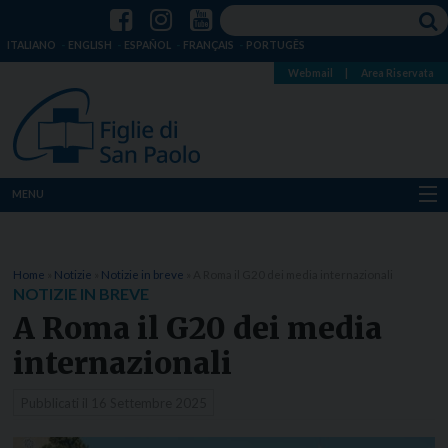
ITALIANO
ENGLISH
ESPAÑOL
FRANÇAIS
PORTUGÊS
Webmail
|
Area Riservata
MENU
Chi siamo
Home
»
Notizie
»
Notizie in breve
»
A Roma il G20 dei media internazionali
Dove siamo
NOTIZIE IN BREVE
A Roma il G20 dei media
Notizie
internazionali
Risorse
Pubblicati il
16 Settembre 2025
Media