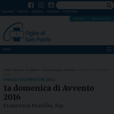
ITALIANO
ENGLISH
ESPAÑOL
FRANÇAIS
PORTUGÊS
Webmail
|
Area Riservata
MENU
Chi siamo
Home
»
Risorse
»
Preghiere
»
Tempi Liturgici
»
Avvento
»
1a domenica di Avvento
Dove siamo
2016
PAROLE DOMENICHE 2016
Notizie
1a domenica di Avvento
2016
Risorse
Francesca Pratillo, fsp
Media