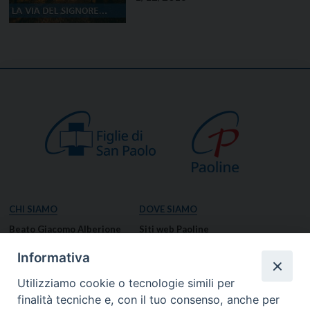
CHI SIAMO
DOVE SIAMO
Beato Giacomo Alberione
Siti web Paoline
Venerabile Tecla Merlo
NOTIZIE
Informativa
Spiritualità Paolina
Notizie di vita paolina
Utilizziamo cookie o tecnologie simili per
Missione Paolina
Notizie dal governo generale
finalità tecniche e, con il tuo consenso, anche per
Luoghi delle Origini
Notizie in breve