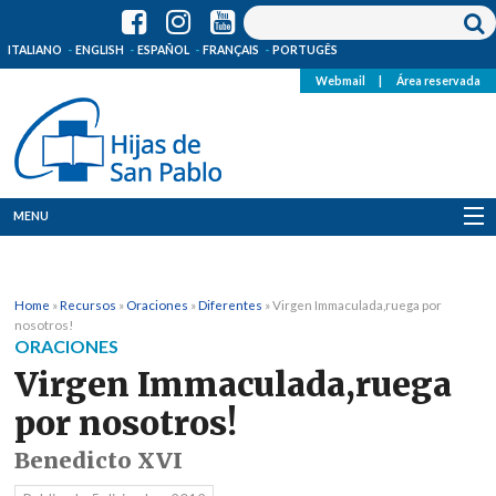
ITALIANO
ENGLISH
ESPAÑOL
FRANÇAIS
PORTUGÊS
Webmail
|
Área reservada
MENU
Quienes Somos
Home
»
Recursos
»
Oraciones
»
Diferentes
»
Virgen Immaculada,ruega por
Dónde estamos
nosotros!
ORACIONES
Noticias
Virgen Immaculada,ruega
por nosotros!
Recursos
Benedicto XVI
Media