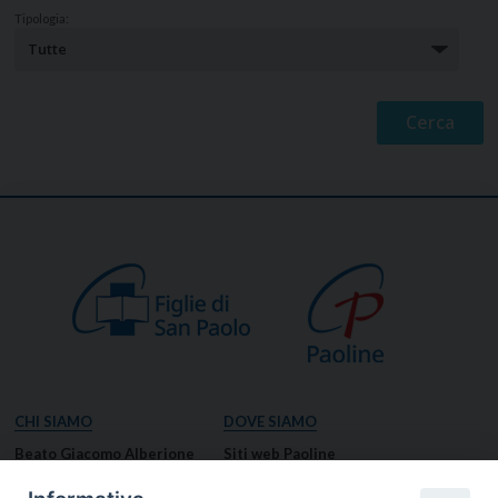
Tipologia:
CHI SIAMO
DOVE SIAMO
Beato Giacomo Alberione
Siti web Paoline
Venerabile Tecla Merlo
NOTIZIE