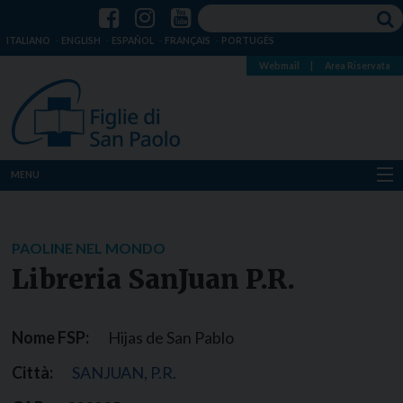
ITALIANO
ENGLISH
ESPAÑOL
FRANÇAIS
PORTUGÊS
Webmail
|
Area Riservata
MENU
Chi siamo
PAOLINE NEL MONDO
Dove siamo
Libreria SanJuan P.R.
Notizie
Nome FSP:
Hijas de San Pablo
Risorse
Città:
SANJUAN, P.R.
Media