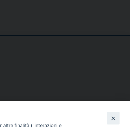
SE
MEDIA
I NOSTRI CONTATTI
altre finalità ("interazioni e