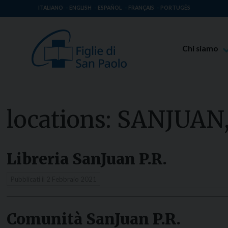
ITALIANO
ENGLISH
ESPAÑOL
FRANÇAIS
PORTUGÊS
Chi siamo
Beato Giaco
Venerabile T
Spiritualità 
locations:
SANJUAN, 
Missione Pao
Luoghi delle 
Libreria SanJuan P.R.
Governo Gen
Famiglia Pao
Pubblicati il
2 Febbraio 2021
Comunità SanJuan P.R.