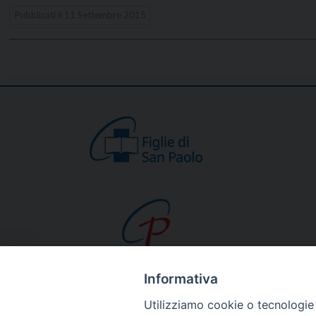
Pubblicati il
11 Settembre 2015
Informativa
CHI SIAMO
Utilizziamo cookie o tecnologie s