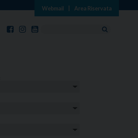
Webmail
|
Area Riservata
: