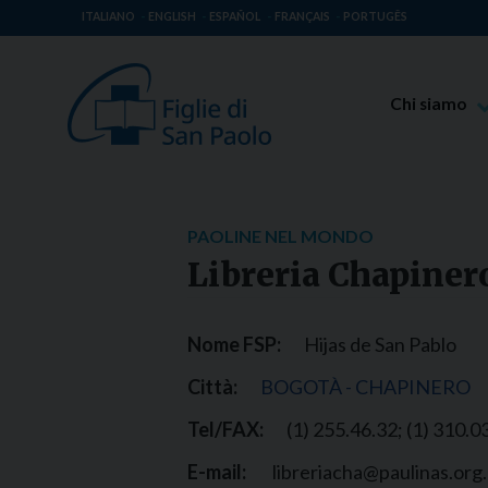
ITALIANO
ENGLISH
ESPAÑOL
FRANÇAIS
PORTUGÊS
Chi siamo
Beato Giaco
Venerabile T
Spiritualità 
PAOLINE NEL MONDO
Missione Pao
Libreria Chapiner
Luoghi delle 
Governo Gen
Nome FSP:
Hijas de San Pablo
Famiglia Pao
Città:
BOGOTÀ - CHAPINERO
Tel/FAX:
(1) 255.46.32; (1) 310.
E-mail:
libreriacha@paulinas.org