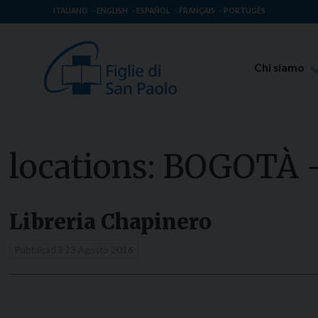
ITALIANO
ENGLISH
ESPAÑOL
FRANÇAIS
PORTUGÊS
Chi siamo
Beato Giaco
Venerabile T
Spiritualità 
locations:
BOGOTÀ 
Missione Pao
Luoghi delle 
Libreria Chapinero
Governo Gen
Famiglia Pao
Pubblicati il
23 Agosto 2016