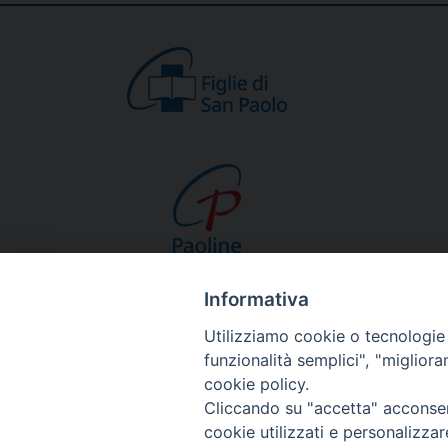
Informativa
CHI SIAMO
Utilizziamo cookie o tecnologie s
Beato Giacomo Alb
funzionalità semplici", "miglior
Venerabile Tecla M
cookie policy.
Spiritualità Paolina
Cliccando su "accetta" acconsent
Missione Paolina
cookie utilizzati e personalizza