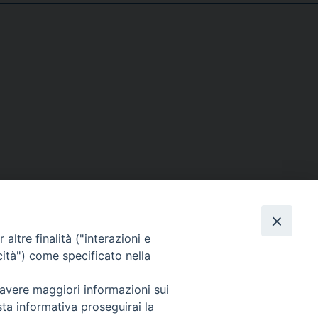
SE
MEDIA
I NOSTRI CONTATTI
altre finalità ("interazioni e
ere
Foto
Contatti
cità") come specificato nella
enti
Video
tino – PaolineOnline
 avere maggiori informazioni sui
sta informativa proseguirai la