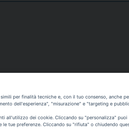
Narzole
San Lorenzo di Fossano
Susa
DOVE SIAMO
NOTIZIE
RISOR
imili per finalità tecniche e, con il tuo consenso, anche per 
erione
Siti web Paoline
Notizie di vita paolina
Preghi
amento dell'esperienza", "misurazione" e "targeting e pubbli
erlo
Notizie dal governo generale
Docum
Notizie in breve
Bollet
i all'utilizzo dei cookie. Cliccando su "personalizza" puoi
re le tue preferenze. Cliccando su "rifiuta" o chiudendo que