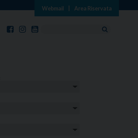
Webmail
|
Area Riservata
: