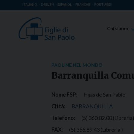
ITALIANO
ENGLISH
ESPAÑOL
FRANÇAIS
PORTUGÊS
Chi siamo
Beato Giaco
Venerabile T
Spiritualità 
PAOLINE NEL MONDO
Missione Pao
Barranquilla Comu
Luoghi delle 
Governo Gen
Nome FSP:
Hijas de San Pablo
Famiglia Pao
Città:
BARRANQUILLA
Telefono:
(5) 360.02.00 (Libreria
FAX:
(5) 356.89.43 (Libreria )