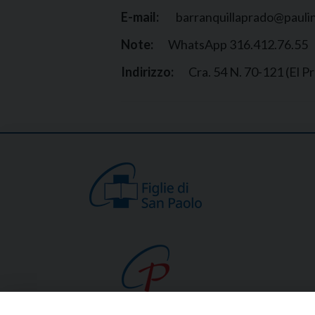
E-mail:
barranquillaprado@paulin
Note:
WhatsApp 316.412.76.55
Indirizzo:
Cra. 54 N. 70-121 (El P