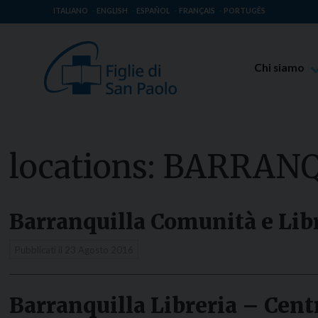
ITALIANO
ENGLISH
ESPAÑOL
FRANÇAIS
PORTUGÊS
Chi siamo
Beato Giaco
Venerabile T
Spiritualità 
locations:
BARRANQ
Missione Pao
Luoghi delle 
Barranquilla Comunità e Lib
Governo Gen
Famiglia Pao
Pubblicati il
23 Agosto 2016
Barranquilla Libreria – Cent