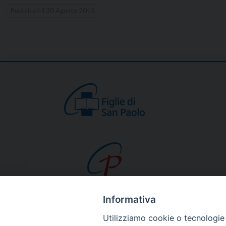
Pubblicati il
30 Agosto 2015
Informativa
CHI SIAMO
Utilizziamo cookie o tecnologie s