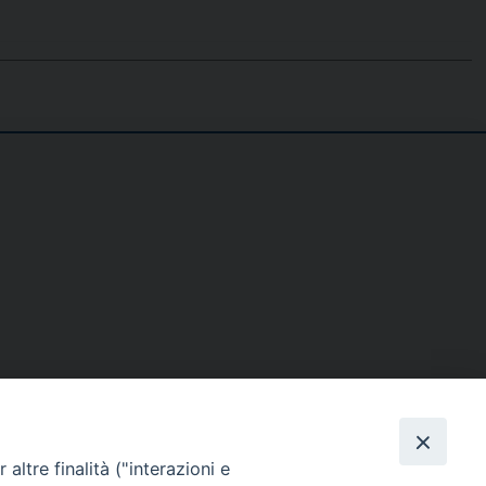
SE
MEDIA
I NOSTRI CONTATTI
altre finalità ("interazioni e