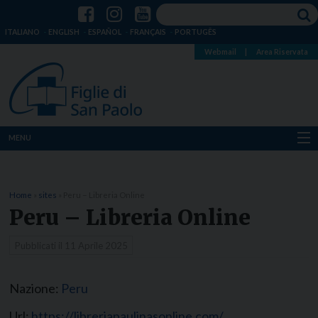
ITALIANO
ENGLISH
ESPAÑOL
FRANÇAIS
PORTUGÊS
Webmail
|
Area Riservata
MENU
Chi siamo
Home
»
sites
»
Peru – Libreria Online
Dove siamo
Peru – Libreria Online
Notizie
Pubblicati il
11 Aprile 2025
Risorse
Nazione:
Peru
Media
Url:
https://libreriapaulinasonline.com/