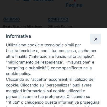
CHI SIAMO
DOVE SIAMO
Beato Giacomo Alberione
Siti web Paoline
Venerabile Tecla Merlo
NOTIZIE
Informativa
Spiritualità Paolina
Notizie di vita paolina
Utilizziamo cookie o tecnologie simili per
Missione Paolina
Notizie dal governo generale
finalità tecniche e, con il tuo consenso, anche per
Luoghi delle Origini
Notizie in breve
altre finalità ("interazioni e funzionalità semplici",
Governo Generale
RISORSE
"miglioramento dell'esperienza", "misurazione" e
"targeting e pubblicità") come specificato nella
Famiglia Paolina
Preghiere
cookie policy.
Documenti
Cliccando su "accetta" acconsenti all'utilizzo dei
Bollettino – PaolineOnline
cookie. Cliccando su "personalizza" puoi avere
MEDIA
I NOSTRI CONTATTI
maggiori informazioni sui cookie utilizzati e
Foto
Contatti
personalizzare le tue preferenze. Cliccando su
"rifiuta" o chiudendo questa informativa proseguirai
Video