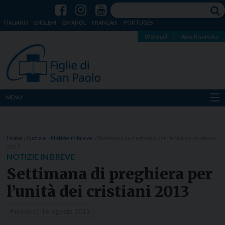
ITALIANO
ENGLISH
ESPAÑOL
FRANÇAIS
PORTUGÊS
Webmail
|
Area Riservata
MENU
Chi siamo
Home
»
Notizie
»
Notizie in breve
»
Settimana di preghiera per l’unità dei cristiani
Dove siamo
2013
NOTIZIE IN BREVE
Notizie
Settimana di preghiera per
l’unità dei cristiani 2013
Risorse
Pubblicati il
6 Agosto 2012
Media