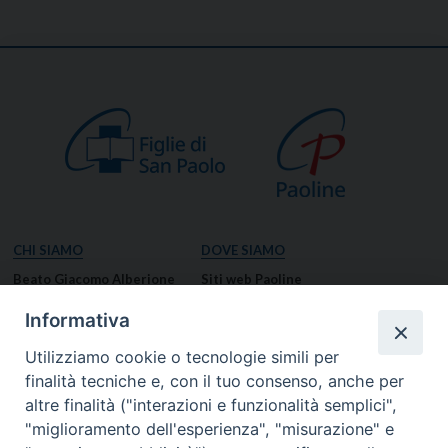
CHI SIAMO
DOVE SIAMO
Beato Giacomo Alberione
Siti web Paoline
Venerabile Tecla Merlo
NOTIZIE
Informativa
Spiritualità Paolina
Notizie di vita paolina
Utilizziamo cookie o tecnologie simili per
Missione Paolina
Notizie dal governo generale
finalità tecniche e, con il tuo consenso, anche per
Luoghi delle Origini
Notizie in breve
altre finalità ("interazioni e funzionalità semplici",
Governo Generale
RISORSE
"miglioramento dell'esperienza", "misurazione" e