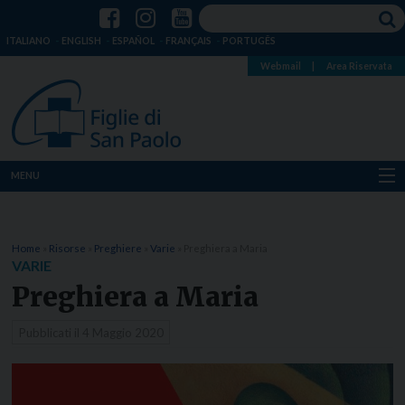
ITALIANO
ENGLISH
ESPAÑOL
FRANÇAIS
PORTUGÊS
Webmail
|
Area Riservata
MENU
Chi siamo
Home
»
Risorse
»
Preghiere
»
Varie
»
Preghiera a Maria
Dove siamo
VARIE
Preghiera a Maria
Notizie
Pubblicati il
4 Maggio 2020
Risorse
Media