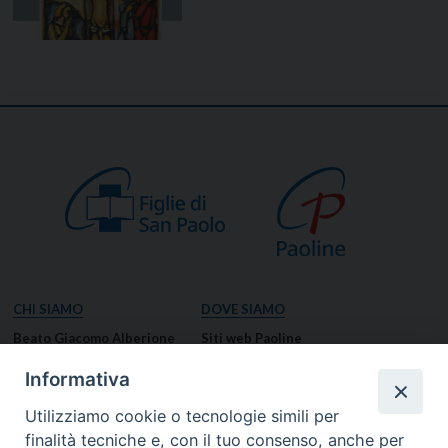
CHI SIAMO
DOVE SIAMO
Beato Giacomo Alberione
Siti web Paoline
Venerabile Tecla Merlo
NOTIZIE
Informativa
Spiritualità Paolina
Notizie di vita paolina
Utilizziamo cookie o tecnologie simili per
Missione Paolina
Notizie dal governo generale
finalità tecniche e, con il tuo consenso, anche per