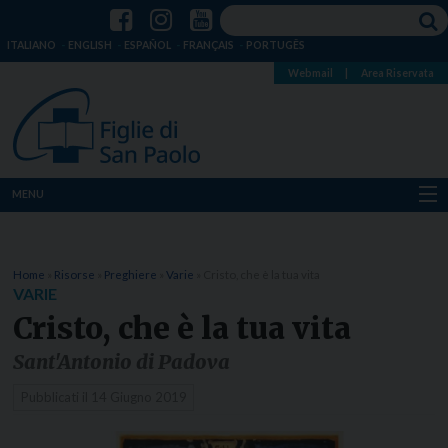
ITALIANO
ENGLISH
ESPAÑOL
FRANÇAIS
PORTUGÊS
Webmail
|
Area Riservata
MENU
Chi siamo
Home
»
Risorse
»
Preghiere
»
Varie
»
Cristo, che è la tua vita
Dove siamo
VARIE
Cristo, che è la tua vita
Notizie
Sant'Antonio di Padova
Risorse
Pubblicati il
14 Giugno 2019
Media