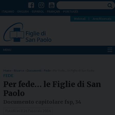
ITALIANO
ENGLISH
ESPAÑOL
FRANÇAIS
PORTUGÊS
Webmail
|
Area Riservata
MENU
Chi siamo
Home
»
Risorse
»
Documenti
»
Fede
»
Per fede… le Figlie di San Paolo
Dove siamo
FEDE
Per fede… le Figlie di San
Notizie
Paolo
Risorse
Documento capitolare fsp, 34
Media
Pubblicati il
26 Febbraio 2014