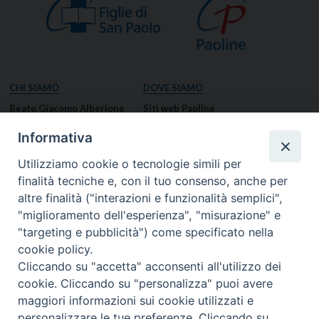
CHI SIAMO
DOVE SIAMO
Beato Giacomo Alberione
Siti web Paoline
Venerabile Tecla Merlo
NOTIZIE
Informativa
Spiritualità Paolina
Notizie di vita paolina
Utilizziamo cookie o tecnologie simili per
Missione Paolina
Notizie dal governo generale
finalità tecniche e, con il tuo consenso, anche per
Luoghi delle Origini
Notizie in breve
altre finalità ("interazioni e funzionalità semplici",
Governo Generale
RISORSE
"miglioramento dell'esperienza", "misurazione" e
"targeting e pubblicità") come specificato nella
Famiglia Paolina
Preghiere
cookie policy.
Documenti
Cliccando su "accetta" acconsenti all'utilizzo dei
Bollettino – PaolineOnline
cookie. Cliccando su "personalizza" puoi avere
MEDIA
I NOSTRI CONTATTI
maggiori informazioni sui cookie utilizzati e
Foto
Contatti
personalizzare le tue preferenze. Cliccando su