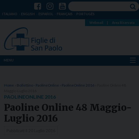
ITALIANO
ENGLISH
ESPAÑOL
FRANÇAIS
PORTUGÊS
Webmail
|
Area Riservata
MENU
Chi siamo
Home
»
Bollettino - PaolineOnline
»
PaolineOnline 2016
»
Paoline Online 48
Dove siamo
Maggio-Luglio 2016
PAOLINEONLINE 2016
Notizie
Paoline Online 48 Maggio-
Luglio 2016
Risorse
Pubblicati il
20 Luglio 2016
Media