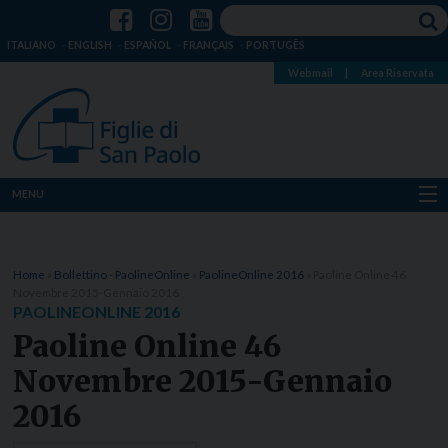
ITALIANO
ENGLISH
ESPAÑOL
FRANÇAIS
PORTUGÊS
Webmail
|
Area Riservata
MENU
Chi siamo
Home
»
Bollettino - PaolineOnline
»
PaolineOnline 2016
»
Paoline Online 46
Dove siamo
Novembre 2015-Gennaio 2016
PAOLINEONLINE 2016
Notizie
Paoline Online 46
Novembre 2015-Gennaio
Risorse
2016
Media