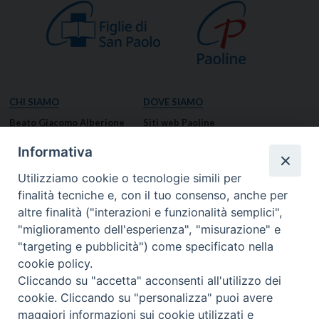
CHI SIAMO
DOVE SIAMO
Beato Giacomo Alberione
Siti web Paoline
Venerabile Tecla Merlo
NOTIZIE
Informativa
Spiritualità Paolina
Notizie di vita paolina
Utilizziamo cookie o tecnologie simili per
Missione Paolina
Notizie dal governo generale
finalità tecniche e, con il tuo consenso, anche per
Luoghi delle Origini
Notizie in breve
altre finalità ("interazioni e funzionalità semplici",
Governo Generale
RISORSE
"miglioramento dell'esperienza", "misurazione" e
"targeting e pubblicità") come specificato nella
Famiglia Paolina
Preghiere
cookie policy.
Documenti
Cliccando su "accetta" acconsenti all'utilizzo dei
Bollettino – PaolineOnline
cookie. Cliccando su "personalizza" puoi avere
MEDIA
I NOSTRI CONTATTI
maggiori informazioni sui cookie utilizzati e