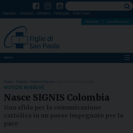
ITALIANO
ENGLISH
ESPAÑOL
FRANÇAIS
PORTUGÊS
Webmail
|
Area Riservata
MENU
Chi siamo
Home
»
Notizie
»
Notizie in breve
»
Nasce SIGNIS Colombia
Dove siamo
NOTIZIE IN BREVE
Nasce SIGNIS Colombia
Notizie
Una sfida per la comunicazione
Risorse
cattolica in un paese impegnato per la
pace
Media