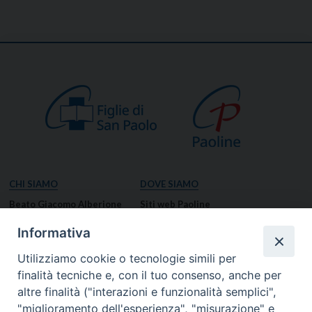
CHI SIAMO
DOVE SIAMO
Beato Giacomo Alberione
Siti web Paoline
Venerabile Tecla Merlo
NOTIZIE
Informativa
Spiritualità Paolina
Notizie di vita paolina
Utilizziamo cookie o tecnologie simili per
Missione Paolina
Notizie dal governo generale
finalità tecniche e, con il tuo consenso, anche per
Luoghi delle Origini
Notizie in breve
altre finalità ("interazioni e funzionalità semplici",
Governo Generale
RISORSE
"miglioramento dell'esperienza", "misurazione" e