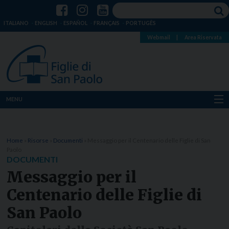
ITALIANO
ENGLISH
ESPAÑOL
FRANÇAIS
PORTUGÊS
Webmail
|
Area Riservata
MENU
Chi siamo
Home
»
Risorse
»
Documenti
»
Messaggio per il Centenario delle Figlie di San
Dove siamo
Paolo
DOCUMENTI
Notizie
Messaggio per il
Centenario delle Figlie di
Risorse
San Paolo
Media