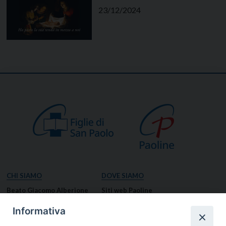
23/12/2024
CHI SIAMO
DOVE SIAMO
Beato Giacomo Alberione
Siti web Paoline
Venerabile Tecla Merlo
NOTIZIE
Informativa
Spiritualità Paolina
Notizie di vita paolina